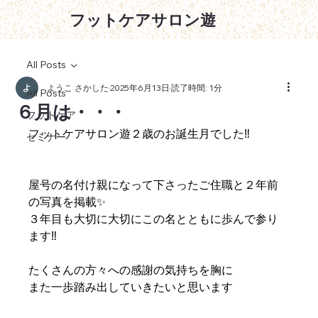
フットケアサロン遊
All Posts
ようこ さかした
2025年6月13日
読了時間: 1分
All Posts
６月は・・・
フットケア
フットケアサロン遊２歳のお誕生月でした‼️
セミナー
屋号の名付け親になって下さったご住職と２年前
の写真を掲載✨
３年目も大切に大切にこの名とともに歩んで参り
ます‼️
たくさんの方々への感謝の気持ちを胸に
また一歩踏み出していきたいと思います